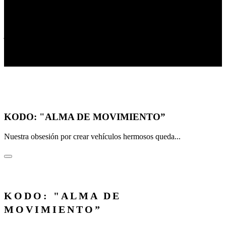
Contornos que capturan el movimiento, aún al estar detenidos.
Características esenciales simplificadas que encapsulan la filosofía
japonesa del "menos es más". Esta es la cautivadora evolución en la
estética de nuestro diseño. Los reflejos de luz sobre la superficie
crean las formas más complejas e interesantes. Tan equilibrado y
majestuoso que invita a conducirlo.
Mazda CX-30
KODO: "ALMA DE MOVIMIENTO”
Nuestra obsesión por crear vehículos hermosos queda...
KODO: "ALMA DE
MOVIMIENTO”