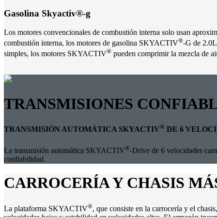
Gasolina Skyactiv®-g
Los motores convencionales de combustión interna solo usan aproximad
®
combustión interna, los motores de gasolina SKYACTIV
-G de 2.0L
®
simples, los motores SKYACTIV
pueden comprimir la mezcla de air
TRANSMISIONES CONFIAB
®
TRANSMISIÓN AUTOMÁTICA SKYACTIV
DE 6 VELOC
®
La transmisión automática SKYACTIV
-Drive de 6 velocidades camb
confiabilidad.
CARROCERÍA Y CHASIS MÁS
®
La plataforma SKYACTIV
, que consiste en la carrocería y el chas